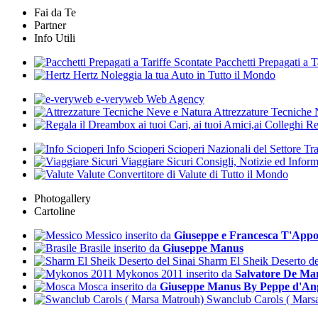
Fai da Te
Partner
Info Utili
Pacchetti Prepagati a T
Hertz
Noleggia la tua Auto in Tutto il Mondo
e-veryweb
Web Agency
Attrezzature Tecniche
Re
Info Scioperi
Scioperi Nazionali del Settore Tra
Viaggiare Sicuri
Consigli, Notizie ed Inform
Valute
Convertitore di Valute di Tutto il Mondo
Photogallery
Cartoline
Messico
inserito da
Giuseppe e Francesca T'Appo
Brasile
inserito da
Giuseppe Manus
Sharm El Sheik Deserto de
Mykonos 2011
inserito da
Salvatore De Ma
Mosca
inserito da
Giuseppe Manus By Peppe d'An
Swanclub Carols ( Mars