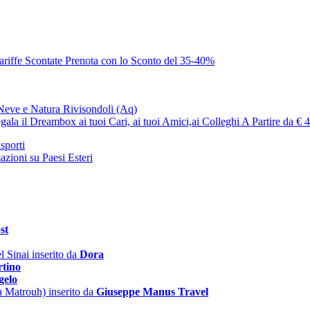
ariffe Scontate
Prenota con lo Sconto del 35-40%
 Neve e Natura
Rivisondoli (Aq)
gala il Dreambox ai tuoi Cari, ai tuoi Amici,ai Colleghi
A Partire da € 
sporti
azioni su Paesi Esteri
st
l Sinai
inserito da
Dora
rtino
gelo
a Matrouh)
inserito da
Giuseppe Manus Travel