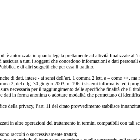
bili è autorizzata in quanto legata prettamente ad attività finalizzate all’i
e ed assicura a tutti i soggetti che concedono informazioni e dati personali
blica e di altri soggetti che per essa li trattino.
nche di dati, intese - ai sensi dell’art. 1 comma 2 lett. a – come <
>, ma r
comma 2, del d.lg. 30 giugno 2003, n. 196, i sistemi informativi ed i pr
isura necessaria per il raggiungimento delle specifiche finalità che il tit
re dati in forma anonima o adottare modalità che permettano di identificare
ice della privacy, l’art. 11 del citato provvedimento stabilisce innanzitu
ilizzati in altre operazioni del trattamento in termini compatibili con tali s
i sono raccolti o successivamente trattati;
to per un periodo di tempo non superiore a quello necessario agli scopi per