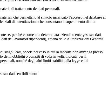
 materia di trattamento dei dati personali.
ateriali che permettano al singolo incaricato l’accesso nel database ai
credenziali di autenticazione che consentano il superamento di una
ente se, perché e come una determinata azienda o ente gestisca dati
 i dati dei lavoratori dipendenti), emana delle Autorizzazioni Generali
e nei singoli casi, specie nel caso in cui la raccolta non avvenga presso
degli obblighi o compiti di volta in volta indicati, per il
ersonali, nonché degli altri limiti stabiliti dalla legge e dai
isca dati sensibili sono: