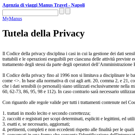
Agenzia di viaggi Manus Travel - Napoli
MyManus
Tutela della Privacy
Il Codice della privacy disciplina i casi in cui la gestione dei dati sensi
trattabili e le operazioni eseguibili per ciascuna delle attività previst
trattamento degli stessi da parte degli operatori dell’Amministrazione Pub
Il Codice della privacy fino al 1996 non si limitava a disciplinare le ba
come <
>. In base alla normativa di cui agli artt. 20, comma 2, e 21, 
che i dati sensibili (o personali) siano utilizzati esclusivamente nella m
60, 62-73, 86, 95, 98 e 112). In caso contrario sarà necessario utilizza
Con riguardo alle regole valide per tutti i trattamenti contenute nel Cod
1. trattati in modo lecito e secondo correttezza;
2. raccolti e registrati per scopi determinati, espliciti e legittimi, ed ut
3. esatti e, se necessario, aggiornati;
4. pertinenti, completi e non eccedenti rispetto alle finalità per le qual
5. conservati in una forma che consenta l'identificazione dell'interessa