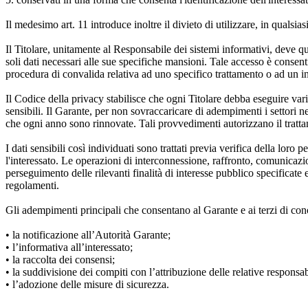
Il medesimo art. 11 introduce inoltre il divieto di utilizzare, in qualsias
Il Titolare, unitamente al Responsabile dei sistemi informativi, deve q
soli dati necessari alle sue specifiche mansioni. Tale accesso è consenti
procedura di convalida relativa ad uno specifico trattamento o ad un in
Il Codice della privacy stabilisce che ogni Titolare debba eseguire va
sensibili. Il Garante, per non sovraccaricare di adempimenti i settori n
che ogni anno sono rinnovate. Tali provvedimenti autorizzano il trattam
I dati sensibili così individuati sono trattati previa verifica della loro
l'interessato. Le operazioni di interconnessione, raffronto, comunicazio
perseguimento delle rilevanti finalità di interesse pubblico specificate e 
regolamenti.
Gli adempimenti principali che consentano al Garante e ai terzi di con
• la notificazione all’Autorità Garante;
• l’informativa all’interessato;
• la raccolta dei consensi;
• la suddivisione dei compiti con l’attribuzione delle relative responsab
• l’adozione delle misure di sicurezza.