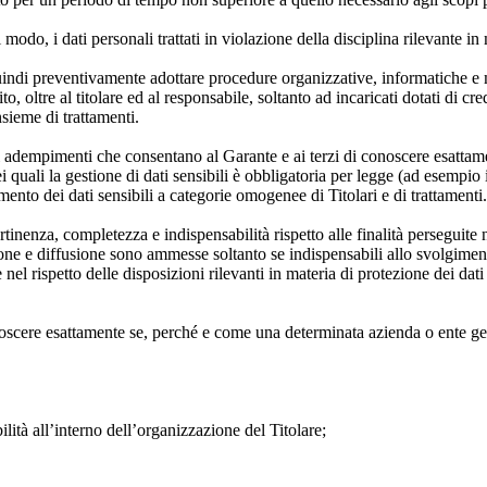
i modo, i dati personali trattati in violazione della disciplina rilevante in
uindi preventivamente adottare procedure organizzative, informatiche e m
to, oltre al titolare ed al responsabile, soltanto ad incaricati dotati di 
sieme di trattamenti.
ri adempimenti che consentano al Garante e ai terzi di conoscere esattam
ei quali la gestione di dati sensibili è obbligatoria per legge (ad esempio
ento dei dati sensibili a categorie omogenee di Titolari e di trattamenti.
 pertinenza, completezza e indispensabilità rispetto alle finalità perseguit
ne e diffusione sono ammesse soltanto se indispensabili allo svolgimento 
nel rispetto delle disposizioni rilevanti in materia di protezione dei dati p
oscere esattamente se, perché e come una determinata azienda o ente gest
ilità all’interno dell’organizzazione del Titolare;