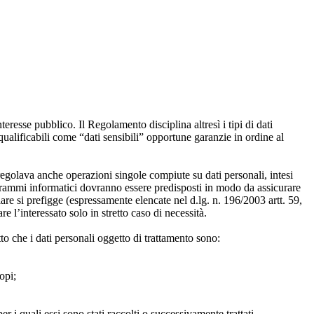
nteresse pubblico. Il Regolamento disciplina altresì i tipi di dati
 qualificabili come “dati sensibili” opportune garanzie in ordine al
egolava anche operazioni singole compiute su dati personali, intesi
ogrammi informatici dovranno essere predisposti in modo da assicurare
olare si prefigge (espressamente elencate nel d.lg. n. 196/2003 artt. 59,
 l’interessato solo in stretto caso di necessità.
tto che i dati personali oggetto di trattamento sono:
copi;
 i quali essi sono stati raccolti o successivamente trattati.